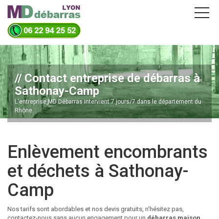
Contact entreprise de débarras à
Sathonay-Camp
L'entreprise MD Débarras intervient 7 jours/7 dans le département du
Rhône.
Enlèvement encombrants
et déchets à Sathonay-
Camp
Nos tarifs sont abordables et nos devis gratuits, n'hésitez pas,
contactez-nous sans aucun engagement pour un
débarras maison